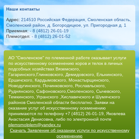
Наши контакты
Адрес:
214510 Российская Федерация, Смоленская область,
Смоленский район, д. Богородицкое, ул. Пригородная д. 1
Приемная:
- 8 (4812) 26-01-19
Племотдел:
- 8 (4812) 26-01-52
АО "Смоленское" по племенной работе оказывает услуги
по искусственному осеменению коров и телок в личных
подсобных хозяйствах Вяземского,
Гагаринского,Глинковского, Демидовского, Ельнинского,
Ершичского, Кардымовского, Монастырщинского,
Новодугинского, Починковского, Рославльского,
Руднянского, Сафоновского,Смоленского, Сычевского,
Темкинского, Угранского ,Хиславичского и Шумячского
районов Смоленской области бесплатно. Заявки на
оказание услуг об искусственному осеменению
принимаются по телефону +7 (4812) 26-01-19, Яковлева
Анастасия Денисовна, либо по электронной почте
plemsmolplem@yandex.ru
Скачать Заявление об оказании услуги по искусственному
осеменению