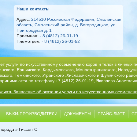
Наши контакты
Адрес:
214510 Российская Федерация, Смоленская
область, Смоленский район, д. Богородицкое, ул.
Пригородная д. 1
Приемная:
- 8 (4812) 26-01-19
Племотдел:
- 8 (4812) 26-01-52
т услуги по искусственному осеменению коров и телок в личных п
инского, Ершичского, Кардымовского, Монастырщинского, Новодугин
ского, Темкинского, Угранского ,Хиславичского и Шумячского райо
принимаются по телефону +7 (4812) 26-01-19, Яковлева Анастасия
качать Заявление об оказании услуги по искусственному осеменен
БЫКИ-ПРОИЗВОДИТЕЛИ
ДОКУМЕНТЫ
ПРАЙС-ЛИСТ
СТ
 порода
»
Гиссен-С