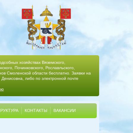
одсобных хозяйствах Вяземского,
ского, Починковского, Рославльского,
нов Смоленской области бесплатно. Заявки на
 Денисовна, либо по электронной почте
ию
РУКТУРА
КОНТАКТЫ
ВАКАНСИИ