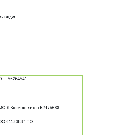
олландия
О 56264541
МО Л.Космополитэн 52475668
ОО 61133837 Г.О.