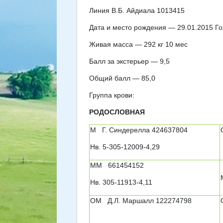
Линия В.Б. Айдиала 1013415
Дата и место рождения — 29.01.2015 Г
Живая масса — 292 кг 10 мес
Балл за экстерьер — 9,5
Общий балл — 85,0
Группа крови:
РОДОСЛОВНАЯ
М Г. Синдерелла 424637804
Нв. 5-305-12009-4,29
ММ 661454152
Нв. 305-11913-4,11
ОМ Д.Л. Маршалл 122274798