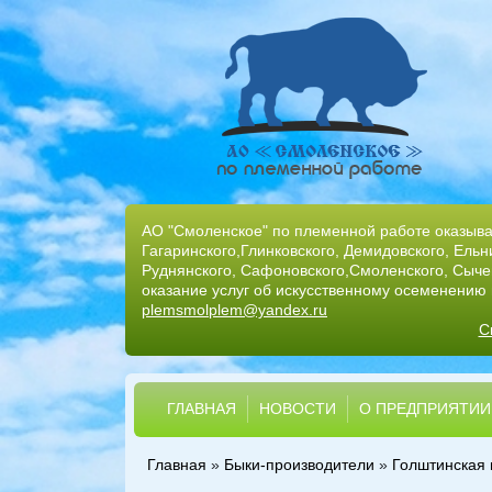
АО "Смоленское" по племенной работе оказывае
Гагаринского,Глинковского, Демидовского, Ельн
Руднянского, Сафоновского,Смоленского, Сычев
оказание услуг об искусственному осеменению 
plemsmolplem@yandex.ru
С
ГЛАВНАЯ
НОВОСТИ
О ПРЕДПРИЯТИИ
Главная
»
Быки-производители
»
Голштинская